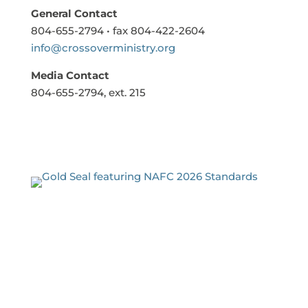
General Contact
804-655-2794 • fax 804-422-2604
info@crossoverministry.org
Media Contact
804-655-2794, ext. 215
Si tiene una emergencia médica, llame al 911.
If you are having a medical emergency, call 911